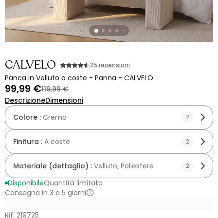
CALVELO
25 recensioni
Panca in Velluto a coste - Panna - CALVELO
99,99 €
119,99 €
Descrizione
Dimensioni
Colore :
Crema
2
Finitura :
A coste
2
Materiale (dettaglio) :
Velluto, Poliestere
2
Disponibile
Quantità limitata
Consegna in 3 a 5 giorni
Rif. 219725