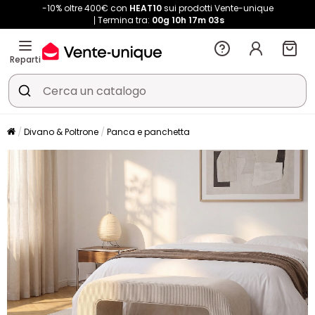
-10% oltre 400€ con
HEAT10
sui prodotti Vente-unique
Termina tra:
00g
10h
17m
02s
Reparti
Divano & Poltrone
Panca e panchetta