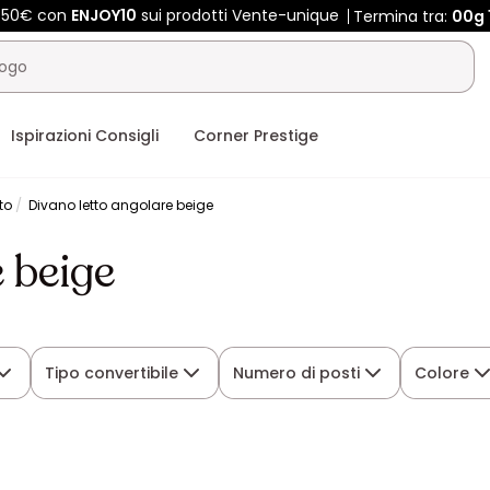
 450€ con
ENJOY10
sui prodotti Vente-unique
Termina tra:
00g
Ispirazioni Consigli
Corner Prestige
to
Divano letto angolare beige
 beige
Tipo convertibile
Numero di posti
Colore