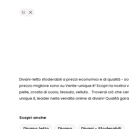
Sì
Divani-letto sfoderabili a prezzi economici e di qualità - sco
prezzo migliore sono su Vente-unique.it! Scopri la nostra vas
pelle, crosta di cuoio, tessuto, velluto... Troverai ciò che ce
unique.it, leader nella vendita online di divani! Qualità g
Scopri anche:
Divano letto
Divano
Divani - Sfoderabili