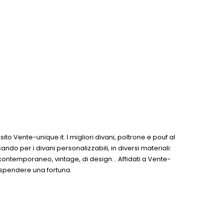
sito Vente-unique.it. I migliori divani, poltrone e pouf al
ndo per i divani personalizzabili, in diversi materiali:
co, contemporaneo, vintage, di design... Affidati a Vente-
a spendere una fortuna.