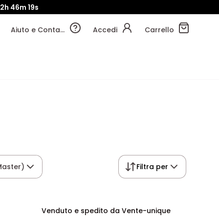
2h
46m
19s
Aiuto e Contatti
Accedi
Carrello
Master)
Filtra per
Venduto e spedito da Vente-unique