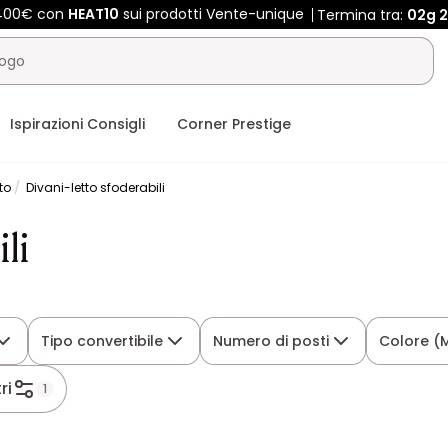
 400€ con
HEAT10
sui prodotti Vente-unique
Termina tra:
02g
2
Ispirazioni Consigli
Corner Prestige
to
Divani-letto sfoderabili
li
Tipo convertibile
Numero di posti
Colore (
tri
1