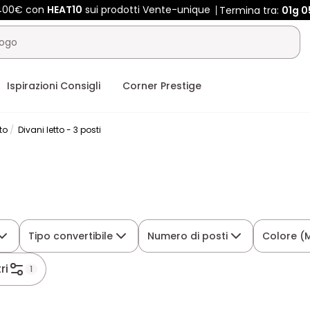
 400€ con
HEAT10
sui prodotti Vente-unique
Termina tra:
01g
0
Ispirazioni Consigli
Corner Prestige
to
Divani letto - 3 posti
Tipo convertibile
Numero di posti
Colore (
tri
1