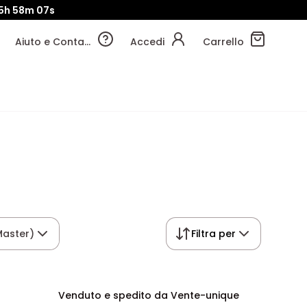
5h
58m
06s
Aiuto e Contatti
Accedi
Carrello
Master)
Filtra per
Venduto e spedito da Vente-unique