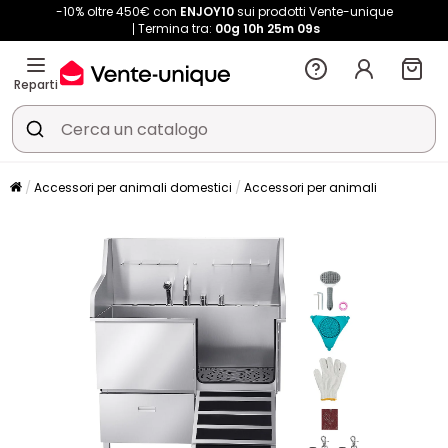
-10% oltre 450€ con
ENJOY10
sui prodotti Vente-unique
Termina tra:
00g
10h
25m
08s
Reparti
Accessori per animali domestici
Accessori per animali