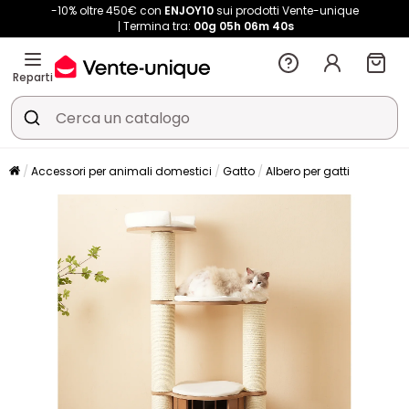
-10% oltre 450€ con
ENJOY10
sui prodotti Vente-unique
Termina tra:
00g
05h
06m
40s
Reparti
Accessori per animali domestici
Gatto
Albero per gatti