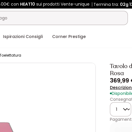
 400€ con
HEAT10
sui prodotti Vente-unique
Termina tra:
02g
1
Ispirazioni Consigli
Corner Prestige
Toelettatura
Tavolo d
Rosa
369,99
Descrizio
Disponibil
Consegnato
Quantità
Pagamento