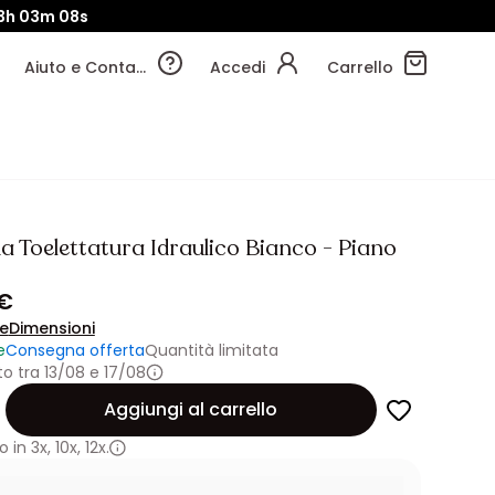
3h
03m
07s
Aiuto e Contatti
Accedi
Carrello
a Toelettatura Idraulico Bianco - Piano
 €
ne
Dimensioni
e
Consegna offerta
Quantità limitata
 tra 13/08 e 17/08
Aggiungi al carrello
 in
3x
,
10x
,
12x.