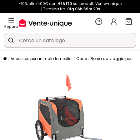
-10% oltre 400€ con
HEAT10
sui prodotti Vente-unique
Termina tra:
01g
06h
39m
20s
Reparti
Accessori per animali domestici
Cane
Borsa da viaggio per ani