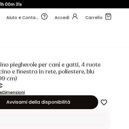
1h
00m
29s
Aiuto e Contatti
Accedi
Carrello
no pieghevole per cani e gatti, 4 ruote
ino e finestra in rete, poliestere, blu
99 cm)
€
ne
Dimensioni
Avvisami della disponibilità