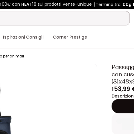
 400€ con
HEAT10
sui prodotti Vente-unique
Termina tra:
00g
1
Ispirazioni Consigli
Corner Prestige
o per animali
Passeggi
con cusc
(81x48x
153,99 
Descrizio