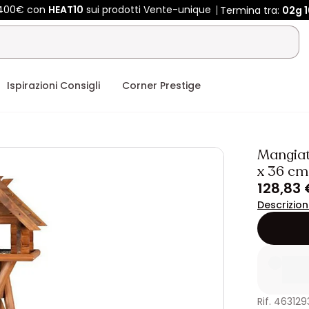
e 400€ con
HEAT10
sui prodotti Vente-unique
Termina tra:
02g
Ispirazioni Consigli
Corner Prestige
Mangiato
x 36 cm
128,83 
Descrizio
Rif. 463129