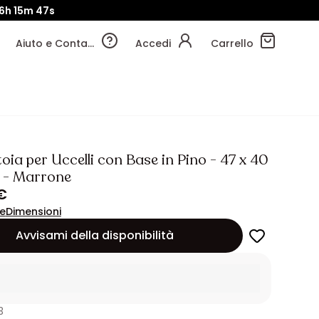
16h
15m
46s
Aiuto e Contatti
Accedi
Carrello
ia per Uccelli con Base in Pino - 47 x 40
 - Marrone
€
ne
Dimensioni
Avvisami della disponibilità
3