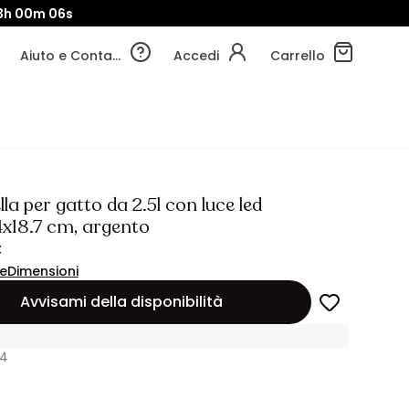
3h
00m
03s
Aiuto e Contatti
Accedi
Carrello
la per gatto da 2.5l con luce led
4x18.7 cm, argento
€
ne
Dimensioni
Avvisami della disponibilità
14