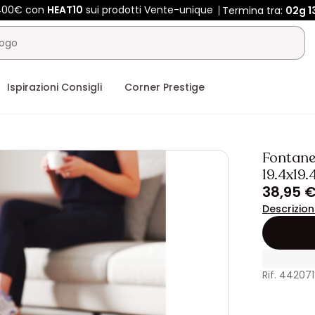
 400€ con
HEAT10
sui prodotti Vente-unique
Termina tra:
02g
1
Ispirazioni Consigli
Corner Prestige
Fontanel
19.4x19.
38,95 
Descrizio
Rif. 44207