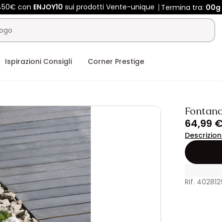
 450€ con
ENJOY10
sui prodotti Vente-unique
Termina tra:
00g
Ispirazioni Consigli
Corner Prestige
Fontana
64,99 
Descrizio
Rif. 402812