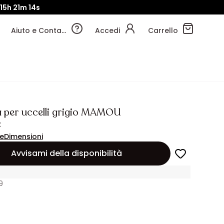
15h
21m
13s
Aiuto e Contatti
Accedi
Carrello
 per uccelli grigio MAMOU
€
ne
Dimensioni
Avvisami della disponibilità
9