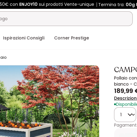
 450€ con
ENJOY10
sui prodotti Vente-unique
Termina tra:
00g
Ispirazioni Consigli
Corner Prestige
laio
CAMP
Pollaio con
bianco - 
189,99 
Descrizio
Disponibil
Quantità
Pagamento