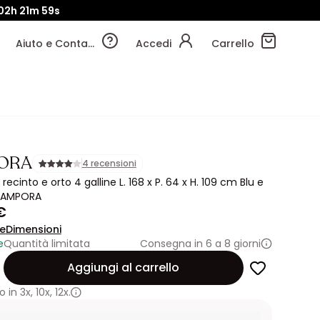
02h
21m
58s
Aiuto e Contatti
Accedi
Carrello
ORA
4 recensioni
 recinto e orto 4 galline L. 168 x P. 64 x H. 109 cm Blu e
CAMPORA
€
ne
Dimensioni
e
Quantità limitata
Consegna in 6 a 8 giorni
Aggiungi al carrello
 in
3x
,
10x
,
12x.