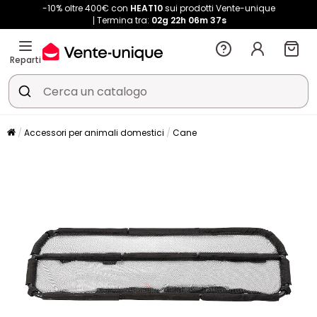
-10% oltre 400€ con
HEAT10
sui prodotti Vente-unique
Termina tra:
02g
22h
06m
37s
Reparti
Accessori per animali domestici
Cane