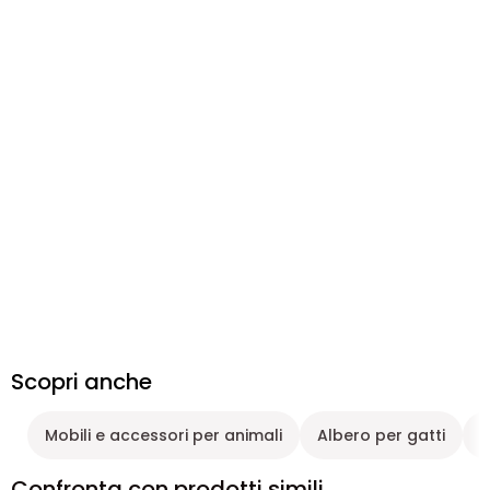
Scopri anche
Mobili e accessori per animali
Albero per gatti
G
Confronta con prodotti simili