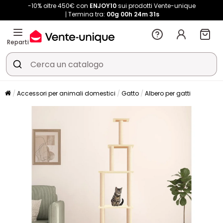
-10% oltre 450€ con
ENJOY10
sui prodotti Vente-unique
Termina tra:
00g
00h
24m
31s
Reparti
Accessori per animali domestici
Gatto
Albero per gatti