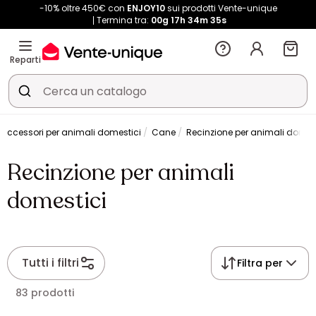
-10% oltre 450€ con
ENJOY10
sui prodotti Vente-unique
Termina tra:
00g
17h
34m
34s
Reparti
Accessori per animali domestici
Cane
Recinzione per animali domes
Recinzione per animali
domestici
Tutti i filtri
Filtra per
83 prodotti